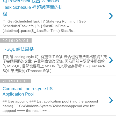
用 PowerShell 找出 Windows
Task Schedule 裡超過時間的排
›
程
``` Get-ScheduledTask | ? State -eq Running | Get-
ScheduledTaskInfo | % { $lastRunTime =
[datetime]::parse($_.LastRunTime) $lastRu...
2019/09/04
T-SQL 語法風格
›
在討論 coding style 時, 有提到 T-SQL 是否也有語法風格規範? 找
了幾個網路的文章, 在此列表做為記錄, 因為目前主要是使用微軟
的 MSSQL, 自然也要附上 MSDN 的文章做為參考。 - [Transact-
SQL 語法慣例 (Transact-SQL)...
2019/03/11
Command line recycle IIS
›
Application Pool
## Use appcmd ### List application pool (find the apppool
name) ``` C:\Windows\System32\inetsrv\appcmd.exe list
apppool ==== the result ==...