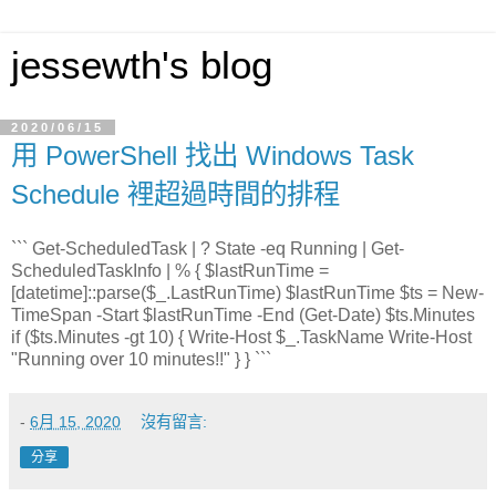
jessewth's blog
2020/06/15
用 PowerShell 找出 Windows Task
Schedule 裡超過時間的排程
``` Get-ScheduledTask | ? State -eq Running | Get-
ScheduledTaskInfo | % { $lastRunTime =
[datetime]::parse($_.LastRunTime) $lastRunTime $ts = New-
TimeSpan -Start $lastRunTime -End (Get-Date) $ts.Minutes
if ($ts.Minutes -gt 10) { Write-Host $_.TaskName Write-Host
"Running over 10 minutes!!" } } ```
-
6月 15, 2020
沒有留言:
分享