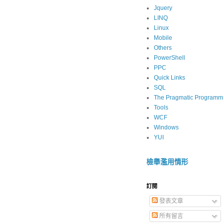
Jquery
LINQ
Linux
Mobile
Others
PowerShell
PPC
Quick Links
SQL
The Pragmatic Programm
Tools
WCF
Windows
YUI
檢舉濫用情形
訂閱
發表文章
所有留言