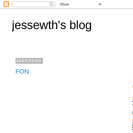
jessewth's blog
2007/07/02
FON