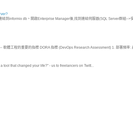
ver?
結到informix db。開啟Enterprise Manager後,找到連結伺服器(SQL Server
的重要的指標 DORA 指標 (DevOps Research Assessment) 1. 部署頻率:
hat changed your life?" - us to freelancers on Twitt...