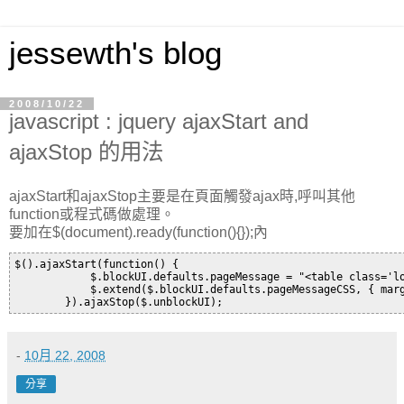
jessewth's blog
2008/10/22
javascript : jquery ajaxStart and
ajaxStop 的用法
ajaxStart和ajaxStop主要是在頁面觸發ajax時,呼叫其他
function或程式碼做處理。
要加在$(document).ready(function(){});內
$().ajaxStart(function() {
            $.blockUI.defaults.pageMessage = "<table class='
            $.extend($.blockUI.defaults.pageMessageCSS, { mar
        }).ajaxStop($.unblockUI);
-
10月 22, 2008
分享